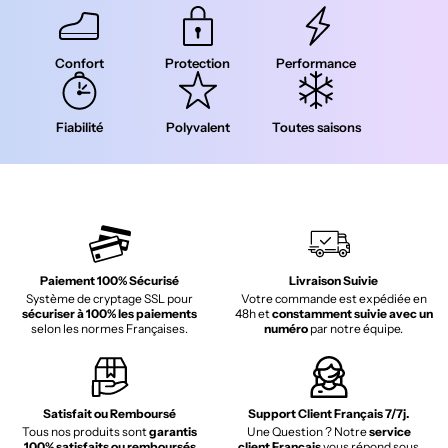
Confort
Protection
Performance
Fiabilité
Polyvalent
Toutes saisons
Paiement 100% Sécurisé
Livraison Suivie
Système de cryptage SSL pour
Votre commande est expédiée en
sécuriser à 100% les paiements
48h et
constamment suivie avec un
selon les normes Françaises.
numéro
par notre équipe.
Satisfait ou Remboursé
Support Client Français 7/7j.
Tous nos produits sont
garantis
Une Question ? Notre
service
100% satisfaits ou remboursés
client Français
vous répond sous