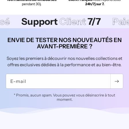
pendant 30j.
24h/7j sur 7.
upport
Client
7/7
Paiement
ENVIE DE TESTER NOS NOUVEAUTÉS EN
AVANT-PREMIÈRE ?
Soyez les premiers à découvrir nos nouvelles collections et
offres exclusives dédiées à la performance et au bien-être.
E-mail
* Promis, aucun spam. Vous pouvez vous désinscrire à tout
moment.