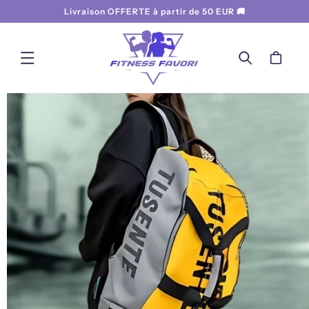
ET
Livraison OFFERTE à partir de 50 EUR 🚚
PASSER
AU
CONTENU
Panier
PASSER AUX
INFORMATIONS
PRODUITS