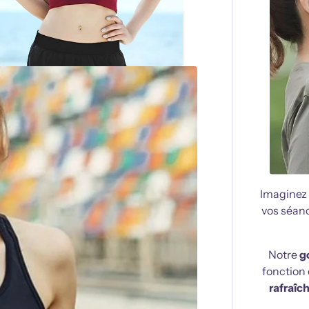
Imaginez 
vos séan
Notre
g
fonction
rafraîch