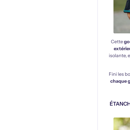
Cette
go
extéri
isolante, 
Fini les b
chaque g
ÉTANCH