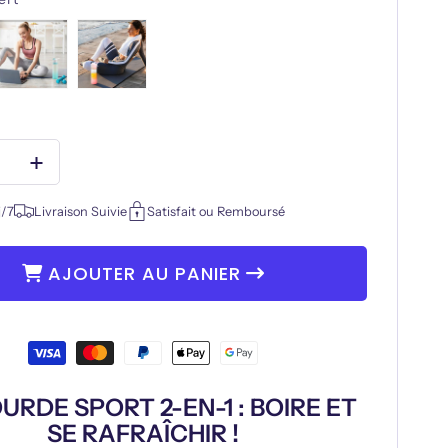
habituel
e
Augmenter
la
é
quantité
j/7
Livraison Suivie
Satisfait ou Remboursé
de
DE
GOURDE
AJOUTER AU PANIER
T
SPORT
|
YFIT™
SPRAYFIT™
URDE SPORT 2-EN-1 : BOIRE ET
SE RAFRAÎCHIR !