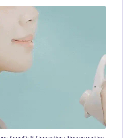
vrez
SprayFit™, l'innovation ultime en matière