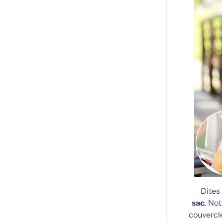
Dites
sac
. No
couvercle