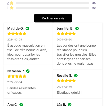
2
(
0
)
1
(
0
)
Rédiger un avis
Matilde G.
Jennifer B.
2024-10-05
2024-09-30
Élastique musculation en 
Les bandes ont une bonne 
tissu de très bonne qualité, 
résistance pour bien 
idéal pour travailler les 
travailler les muscles. Elles 
fessiers et les jambes.
sont larges et épaisses, 
donc elles ne roulent pas.
Natacha P.
Rosalie G.
2024-09-14
2024-09-01
Bandes résistantes 
efficaces.
Élastique génial !
Ana C.
Léa B.