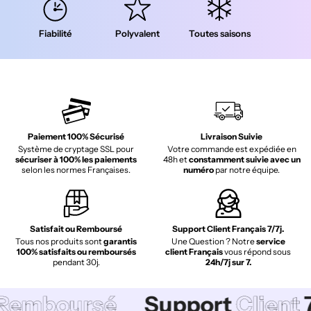
Fiabilité
Polyvalent
Toutes saisons
Paiement 100% Sécurisé
Livraison Suivie
Système de cryptage SSL pour
Votre commande est expédiée en
sécuriser à 100% les paiements
48h et
constamment suivie avec un
selon les normes Françaises.
numéro
par notre équipe.
Satisfait ou Remboursé
Support Client Français 7/7j.
Tous nos produits sont
garantis
Une Question ? Notre
service
100% satisfaits ou remboursés
client Français
vous répond sous
pendant 30j.
24h/7j sur 7.
ursé
Support
Client
7/7
P