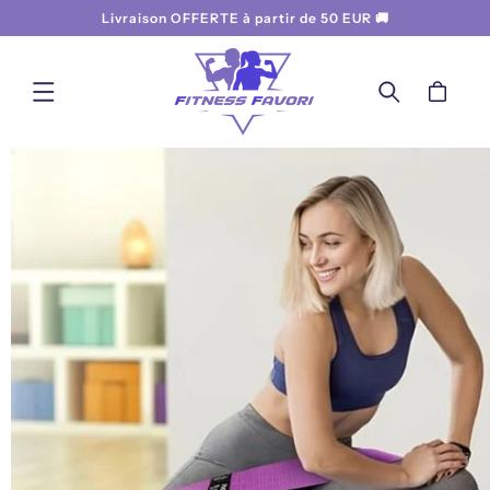
ET
Livraison OFFERTE à partir de 50 EUR 🚚
PASSER
AU
CONTENU
Panier
PASSER AUX
INFORMATIONS
PRODUITS