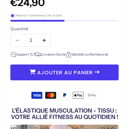
PRODUIT DISPONIBLE EN STOCK.
Quantité
Réduire
Augmenter
la
la
Support 7j/7
quantité
Livraison Suivie
quantité
Satisfait ou Remboursé
de
de
€24,90
Prix
ÉLASTIQUE
ÉLASTIQUE
AJOUTER AU PANIER
habituel
MUSCULATION
MUSCULATION
|
|
TISSU
TISSU
Moyens
de
paiement
L'ÉLASTIQUE MUSCULATION - TISSU :
VOTRE ALLIÉ FITNESS AU QUOTIDIEN !